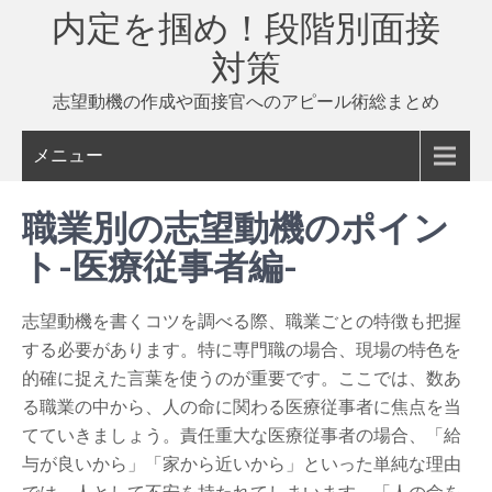
Skip
内定を掴め！段階別面接
to
対策
content
志望動機の作成や面接官へのアピール術総まとめ
メニュー
職業別の志望動機のポイン
ト-医療従事者編-
志望動機を書くコツを調べる際、職業ごとの特徴も把握
する必要があります。特に専門職の場合、現場の特色を
的確に捉えた言葉を使うのが重要です。ここでは、数あ
る職業の中から、人の命に関わる医療従事者に焦点を当
てていきましょう。責任重大な医療従事者の場合、「給
与が良いから」「家から近いから」といった単純な理由